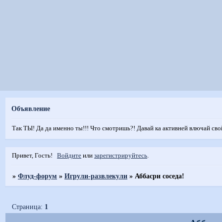
Объявление
Так ТЫ! Да да именно ты!!! Что смотришь?! Давай ка активней влючай сво
Привет, Гость!
Войдите
или
зарегистрируйтесь
.
»
Флуд-форум
»
Игрули-развлекули
»
Аббасри соседа!
Страница:
1