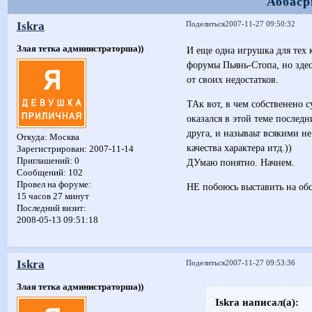
Аббаср
Iskra
Поделиться
2007-11-27 09:50:32
Злая тетка администраторша))
И еще одна игрушка для тех 
форумы Пьянь-Стопа, но здес
от своих недостатков.
ТАк вот, в чем собственено с
оказался в этой теме последн
друга, и называьт всякими н
Откуда:
Москва
качества характера итд.))
Зарегистрирован
: 2007-11-14
Приглашений:
0
ДУмаю понятно. Начнем.
Сообщений:
102
Провел на форуме:
НЕ побоюсь выставить на обс
15 часов 27 минут
Последний визит:
2008-05-13 09:51:18
Iskra
Поделиться
2007-11-27 09:53:36
Злая тетка администраторша))
Iskra написал(а):