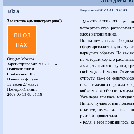
Анегдоты в
Iskra
Поделиться
2007-11-14 19:40:03
Злая тетка администраторша))
- МНЕ?!?!?!?!?!?!?!? – имен
четвертого утра, расколотил 
злоба непонимания.
Но, начнем сначала. В одном 
сформировалась группа турист
вернулись обратно. Но как в
на который хер кто рассчиты
Откуда:
Москва
Зарегистрирован
: 2007-11-14
двадцать человек группы, с
Приглашений:
0
свой медовый месяц. Отмети
Сообщений:
102
супругу, даже от недвусмысле
Провел на форуме:
после тяжелого перехода в го
15 часов 27 минут
Последний визит:
койко-места, объяснять я дум
2008-05-13 09:51:18
Уже через три часа, молодая 
Ничего лучшего, как подъепа
откинув, несколько наваленны
рукой и прошептала:
- Коля, а тебе понравилось, к