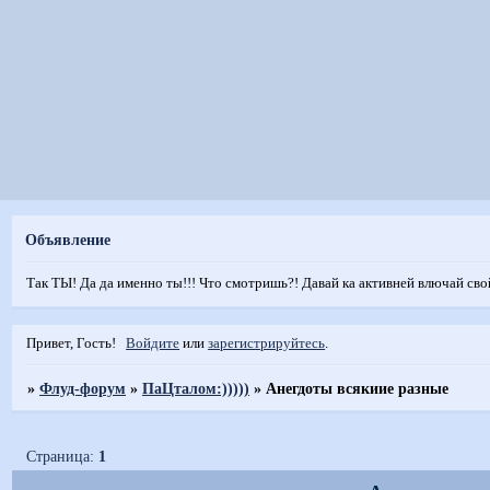
Объявление
Так ТЫ! Да да именно ты!!! Что смотришь?! Давай ка активней влючай сво
Привет, Гость!
Войдите
или
зарегистрируйтесь
.
»
Флуд-форум
»
ПаЦталом:)))))
»
Анегдоты всякиие разные
Страница:
1